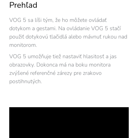
Prehľad
VOG 5 sa líši tým, že ho môžete ovládať
dotykom a gestami. Na ovládanie VOG 5 stačí
použiť dotykovú tlačidlá alebo mávnuť rukou nad
monitorom.
VOG 5 umožňuje tiež nastaviť hlasitosť a jas
obrazovky. Dokonca má na boku monitora
zvýšené referenčné zárezy pre zrakovo
postihnutých.