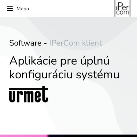
Menu
Software -
I
P
e
r
C
o
m
k
l
i
e
n
t
Aplikácie pre úplnú
konfiguráciu systému